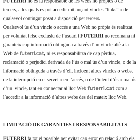
FUTERRI
no es fa responsable de les webs no pròpies o de
tercers, a les quals es pot accedir mitjançant vincles “links” o de
qualsevol contingut posat a disposició per tercers.
Qualsevol ús d’un vincle o accés a una Web no pròpia és realitzat
per voluntat i risc exclusiu de l’usuari i
FUTERRI
no recomana ni
garanteix cap informació obtinguda a través d’un vincle aliè a la
futerri.cat
Web de
,
ni es responsabilitza de cap pèrdua,
reclamació o perjudici derivada de l’ús o mal ús d’un vincle, o de la
informació obtinguda a través d’ell, incloent altres vincles o webs,
de la interrupció en el servei o en l’accés, o de l’intent d’ús o mal ús
futerri.cat
d’un
vincle, tant en connectar al lloc Web
com a
l’accedir a la informació d’altres webs des del mateix lloc Web.
LIMITACIÓ DE GARANTIES I RESPONSABILITATS
FUTERRI
fa tot el possible per evitar cap error en relació amb els