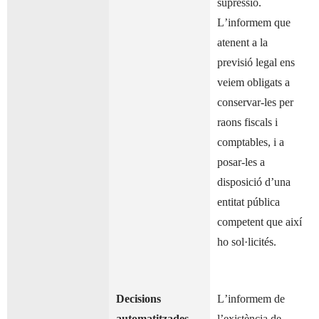
supressió.
L’informem que
atenent a la
previsió legal ens
veiem obligats a
conservar-les per
raons fiscals i
comptables, i a
posar-les a
disposició d’una
entitat pública
competent que així
ho sol·licités.
Decisions
L’informem de
automatitzades
l’existència de