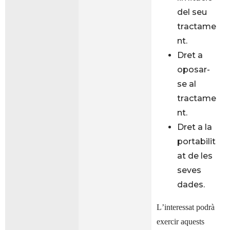
del seu
tractame
nt.
Dret a
oposar-
se al
tractame
nt.
Dret a la
portabilit
at de les
seves
dades.
L’interessat podrà
exercir aquests