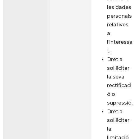
les dades
personals
relatives
a
l’interessa
t.
Dret a
sol·licitar
la seva
rectificaci
ó o
supressió.
Dret a
sol·licitar
la
limitació