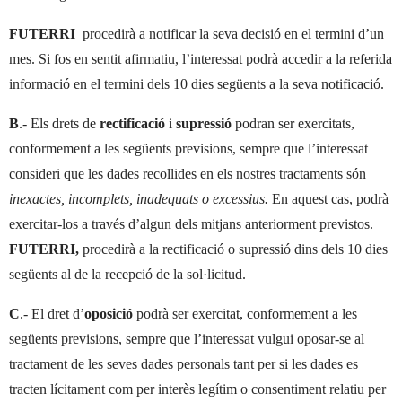
FUTERRI
procedirà a notificar la seva decisió en el termini d’un
mes. Si fos en sentit afirmatiu, l’interessat podrà accedir a la referida
informació en el termini dels 10 dies següents a la seva notificació.
B
.- Els drets de
rectificació
i
supressió
podran ser exercitats,
conformement a les següents previsions, sempre que l’interessat
consideri que les dades recollides en els nostres tractaments són
inexactes, incomplets, inadequats o excessius.
En aquest cas, podrà
exercitar-los a través d’algun dels mitjans anteriorment previstos.
FUTERRI,
procedirà a la rectificació o supressió dins dels 10 dies
següents al de la recepció de la sol·licitud.
C
.- El dret d’
oposició
podrà ser exercitat, conformement a les
següents previsions, sempre que l’interessat vulgui oposar-se al
tractament de les seves dades personals tant per si les dades es
tracten lícitament com per interès legítim o consentiment relatiu per