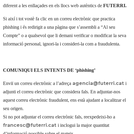
diferent a les enllaçades en els llocs web autèntics de
FUTERRI.
Si així i tot vostè fa clic en un correu electrònic que practica
phishing i és redirigit a una pàgina que s’assembli a “Al seu
Compte” o a qualsevol que li demani verificar o modificar la seva
informació personal, ignori-la i consideri-la com a fraudulenta.
COMUNIQUI ELS INTENTS DE ‘phishing’
agencia@futerri.cat
Enviï un correu electrònic a l’adreça
i
adjunti el correu electrònic que considera fals. En adjuntar-nos
aquest correu electrònic fraudulent, ens està ajudant a localitzar el
seu origen.
Si no pot adjuntar el correu electrònic fals, reexpedeixi-ho a
francesc@futerri.cat
i inclogui la major quantitat
d’informació possible sobre el mateix.