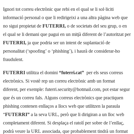
Ignori tot correu electrònic que rebi en el qual se li sol·liciti
informació personal o que li redirigeixi a una altra pàgina web que
no sigui propietat de
FUTERRI,
o de societats del seu grup, o en
el qual se li demani que pagui en un mitjà diferent de l’autoritzat per
FUTERRI,
ja que podria ser un intent de suplantació de
personalitat (‘spoofing’ o ‘phishing’), i haurà de considerar-ho
fraudulent.
FUTERRI
utilitza el domini
“futerri.cat”
per els seus correus
electrònics. Si vostè rep un correu electrònic amb un format
diferent, per exemple: futerri.security@hotmail.com, pot estar segur
que és un correu fals. Alguns correus electrònics que practiquen
phishing contenen enllaços a llocs web que utilitzen la paraula
“
FUTERRI”
a la seva URL, però que li dirigiran a un lloc web
completament diferent. Si desplaça el ratolí per sobre de l’enllaç,
podrà veure la URL associada, que probablement tindrà un format