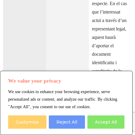
respecte. En el cas
que l’interessat
actuï a través d’un
representant legal,
aquest haurà
d’aportar el
document
identificatiu i
acreditatiu de la
seva representació
We value your privacy
legal.
We use cookies to enhance your browsing experience, serve
personalized ads or content, and analyze our traffic. By clicking
Si l’interessat
"Accept All", you consent to our use of cookies.
considera vulnerats
el seus drets, vol
Customize
Reject All
Accept All
conèixer més
informació i/o com