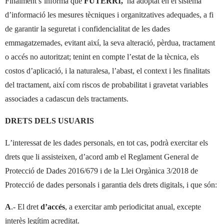
Finalment s’informa que
FUTERRI,
ha adoptat en el sistema
d’informació les mesures tècniques i organitzatives adequades, a fi
de garantir la seguretat i confidencialitat de les dades
emmagatzemades, evitant així, la seva alteració, pèrdua, tractament
o accés no autoritzat; tenint en compte l’estat de la tècnica, els
costos d’aplicació, i la naturalesa, l’abast, el context i les finalitats
del tractament, així com riscos de probabilitat i gravetat variables
associades a cadascun dels tractaments.
DRETS DELS USUARIS
L’interessat de les dades personals, en tot cas, podrà exercitar els
drets que li assisteixen, d’acord amb el Reglament General de
Protecció de Dades 2016/679 i de la Llei Orgànica 3/2018 de
Protecció de dades personals i garantia dels drets digitals, i que són:
A
.- El dret
d’accés
, a exercitar amb periodicitat anual, excepte
interès legítim acreditat.