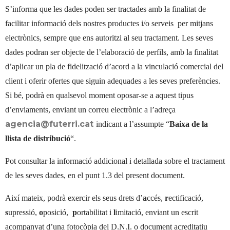
S’informa que les dades poden ser tractades amb la finalitat de
facilitar informació dels nostres productes i/o serveis
per mitjans
electrònics, sempre que ens autoritzi al seu tractament. Les seves
dades podran ser objecte de l’elaboració de perfils, amb la finalitat
d’aplicar un pla de fidelització d’acord a la vinculació comercial del
client i oferir ofertes que siguin adequades a les seves preferències.
Si bé, podrà en qualsevol moment oposar-se a aquest tipus
d’enviaments, enviant un correu electrònic a l’adreça
agencia@futerri.cat
indicant a l’assumpte “
Baixa de la
llista de distribució
“.
Pot consultar la informació addicional i detallada sobre el tractament
de les seves dades, en el punt 1.3 del present document.
Així mateix, podrà exercir els seus drets d’
a
ccés,
r
ectificació,
s
upressió,
o
posició,
p
ortabilitat i
l
imitació, enviant un escrit
acompanyat d’una fotocòpia del D.N.I. o document acreditatiu