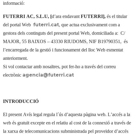
informació:
FUTERRI AC, S.L.U, [
d’ara endavant
FUTERRI],
és el titular
futerri.cat
del portal Web
, que actua exclusivament com a
gestora dels continguts del present portal Web, domiciliada a:
C/
MAJOR, 55 BAIXOS – 43330 RIUDOMS, NIF B19790351,
és
l’encarregada de la gestió i funcionament del lloc Web esmentat
anteriorment.
Si vol contactar amb nosaltres, pot fer-ho a través del correu
agencia@futerri.cat
electrònic
INTRODUCCIÓ
El present Avís legal regula l´ús d’aquesta pàgina web. L’accés a la
web és gratuït excepte en el relatiu al cost de la connexió a través de
la xarxa de telecomunicacions subministrada pel proveïdor d’accés