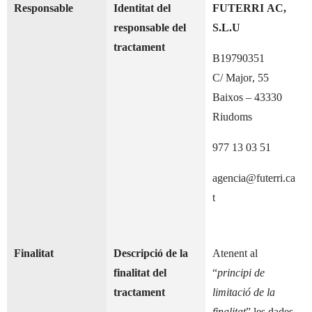
Responsable
Identitat del
FUTERRI AC,
responsable del
S.L.U
tractament
B19790351
C/ Major, 55
Baixos – 43330
Riudoms
977 13 03 51
agencia@futerri.ca
t
Finalitat
Descripció de la
Atenent al
finalitat del
“
principi de
tractament
limitació de la
finalitat
” les dades